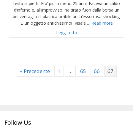
testa ai piedi. Eta’ piu’ o meno 25 anni. Faceva un caldo
d’inferno e, all’improvviso, ha tirato fuori dalla borsa un
bel ventaglio di plastica orribile anch’esso rosa shocking.
E’ un oggetto antichissimo! Risale …
Read more
about ECCOLO. IL VENTAGLI
Leggi tutto
« Precedente
1
…
65
66
67
Follow Us