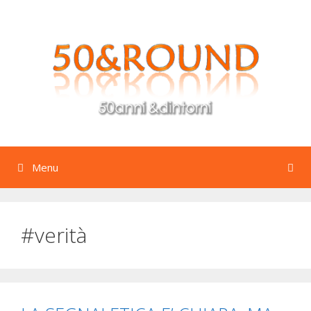
Vai
al
contenuto
Menu
#verità