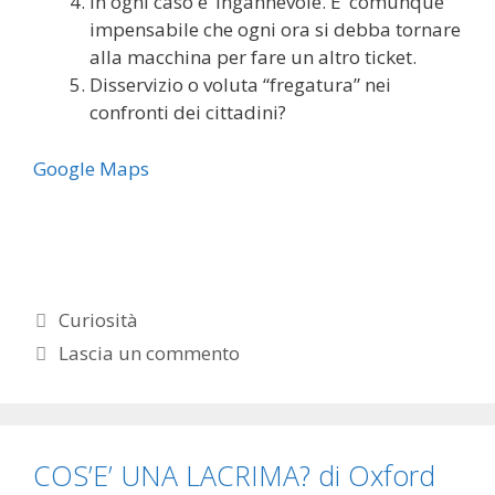
In ogni caso e’ ingannevole. E’ comunque
impensabile che ogni ora si debba tornare
alla macchina per fare un altro ticket.
Disservizio o voluta “fregatura” nei
confronti dei cittadini?
Google Maps
Categorie
Curiosità
Lascia un commento
COS’E’ UNA LACRIMA? di Oxford