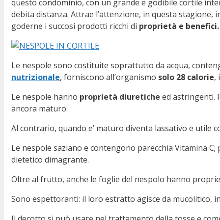
questo condominio, con un grande e godibile cortile int
debita distanza. Attrae l’attenzione, in questa stagione, 
goderne i succosi prodotti ricchi di
proprietà e benefici.
Le nespole sono costituite soprattutto da acqua, contengo
nutrizionale
, forniscono all’organismo
solo 28 calorie
,
Le nespole hanno
proprietà diuretiche
ed astringenti.
ancora maturo.
Al contrario, quando e’ maturo diventa lassativo e utile c
Le nespole saziano e contengono parecchia Vitamina C; p
dietetico dimagrante.
Oltre al frutto, anche le foglie del nespolo hanno propri
Sono espettoranti: il loro estratto agisce da mucolitico, i
Il decotto si può usare nel trattamento della tosse e come