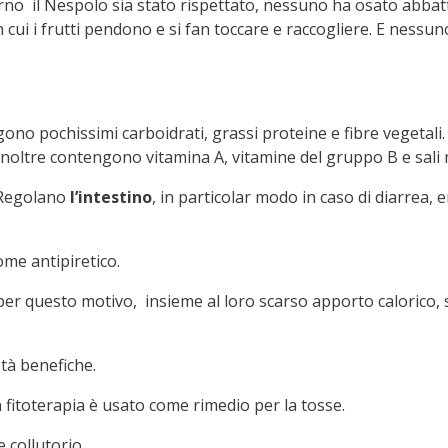
erno il Nespolo sia stato rispettato, nessuno ha osato abba
in cui i frutti pendono e si fan toccare e raccogliere. E ness
no pochissimi carboidrati, grassi proteine e fibre vegetali.
 inoltre contengono vitamina A, vitamine del gruppo B e sali 
 Regolano
l’intestino
, in particolar modo in caso di diarrea, 
ome antipiretico.
er questo motivo, insieme al loro scarso apporto calorico,
età benefiche.
n fitoterapia è usato come rimedio per la tosse.
 collutorio.