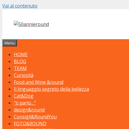
Vai al contenuto
Menu
HOME
BLOG
TEAM
Curiosità
Food and Wine &round
Il linguaggio segreto della bellezza
Cat&Dog
“ti parlo…”
design&round
Consigli&RoundYou
FOTO&ROUND