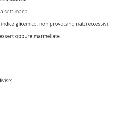
na settimana.
indice glicemico, non provocano rialzi eccessivi.
dessert oppure marmellate.
ivise: