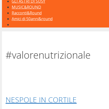
GLI ASTRI DI SUSY
MUSIC&ROUND
Racconti&Round
Amici di 50anni&round
#valorenutrizionale
NESPOLE IN CORTILE