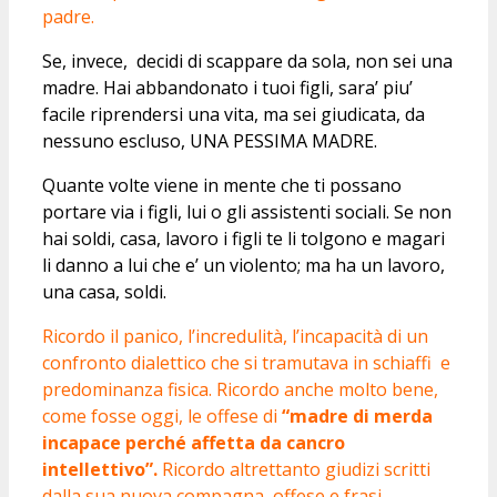
padre.
Se, invece, decidi di scappare da sola, non sei una
madre. Hai abbandonato i tuoi figli, sara’ piu’
facile riprendersi una vita, ma sei giudicata, da
nessuno escluso, UNA PESSIMA MADRE.
Quante volte viene in mente che ti possano
portare via i figli, lui o gli assistenti sociali. Se non
hai soldi, casa, lavoro i figli te li tolgono e magari
li danno a lui che e’ un violento; ma ha un lavoro,
una casa, soldi.
Ricordo il panico, l’incredulità, l’incapacità di un
confronto dialettico che si tramutava in schiaffi e
predominanza fisica. Ricordo anche molto bene,
come fosse oggi, le offese di
“madre di merda
incapace perché affetta da cancro
intellettivo”.
Ricordo altrettanto giudizi scritti
dalla sua nuova compagna, offese e frasi