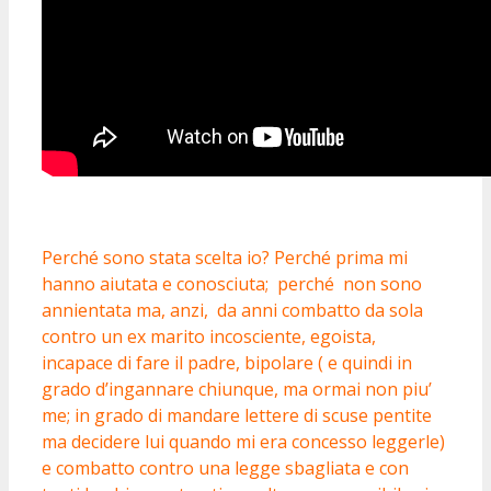
Perché sono stata scelta io? Perché prima mi
hanno aiutata e conosciuta; perché non sono
annientata ma, anzi, da anni combatto da sola
contro un ex marito incosciente, egoista,
incapace di fare il padre, bipolare ( e quindi in
grado d’ingannare chiunque, ma ormai non piu’
me; in grado di mandare lettere di scuse pentite
ma decidere lui quando mi era concesso leggerle)
e combatto contro una legge sbagliata e con