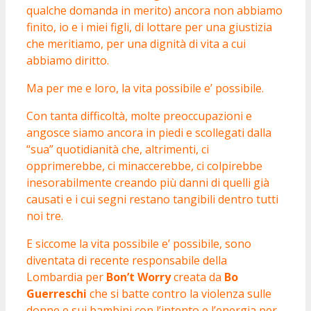
qualche domanda in merito) ancora non abbiamo
finito, io e i miei figli, di lottare per una giustizia
che meritiamo, per una dignità di vita a cui
abbiamo diritto.
Ma per me e loro, la vita possibile e’ possibile.
Con tanta difficoltà, molte preoccupazioni e
angosce siamo ancora in piedi e scollegati dalla
“sua” quotidianità che, altrimenti, ci
opprimerebbe, ci minaccerebbe, ci colpirebbe
inesorabilmente creando più danni di quelli già
causati e i cui segni restano tangibili dentro tutti
noi tre.
E siccome la vita possibile e’ possibile, sono
diventata di recente responsabile della
Lombardia per
Bon’t Worry
creata da
Bo
Guerreschi
che si batte contro la violenza sulle
donne e sui bambini con l’intento e l’energia per