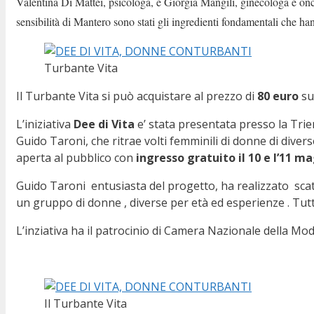
Valentina Di Mattei, psicologa, e Giorgia Mangili, ginecologa e oncol
sensibilità di Mantero sono stati gli ingredienti fondamentali che ha
Turbante Vita
Il Turbante Vita si può acquistare al prezzo di
80 euro
s
L’iniziativa
Dee di Vita
e’ stata presentata presso la Trie
Guido Taroni, che ritrae volti femminili di donne di diver
aperta al pubblico con
ingresso gratuito il 10 e l’11 m
Guido Taroni entusiasta del progetto, ha realizzato scatt
un gruppo di donne , diverse per età ed esperienze . T
L’inziativa ha il patrocinio di Camera Nazionale della Mo
Il Turbante Vita