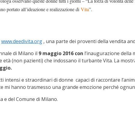
oga osservano queste donne tutti i giorni – “La forza di volontà delle nos
nno portato all’ideazione e realizzazione di
Vita
”.
u
www.deedivita.org
, una parte dei proventi della vendita a
nnale di Milano il
9 maggio 2016 con
l’inaugurazione della 
se età (non pazienti) che indossano il turbante Vita. La mostr
aggio.
i intensi e straordinari di donne capaci di raccontare l’ani
utte mi hanno trasmesso una grande emozione perché ognuna
da e del Comune di Milano.