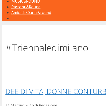
MUSIC&ROUND
Racconti&Round
Amici di 50anni&round
#Triennaledimilano
DEE DI VITA, DONNE CONTUR
11 Maggio 2016
di
Redazione