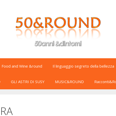
Food and Wine &round
Il linguaggio segreto della bellezza
D
GLI ASTRI DI SUSY
MUSIC&ROUND
Racconti&R
URA