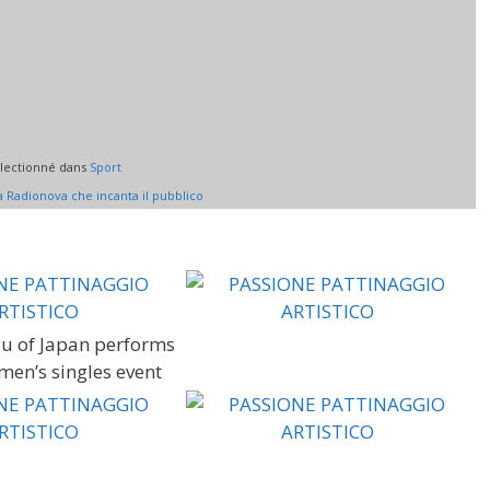
électionné dans
Sport
a Radionova che incanta il pubblico
u of Japan performs
men’s singles event