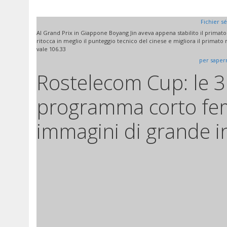
Fichier s
Al Grand Prix in Giappone Boyang Jin aveva appena stabilito il primato
ritocca in meglio il punteggio tecnico del cinese e migliora il prima
vale 106.33
per sapern
Rostelecom Cup: le 3 
programma corto fem
immagini di grande in