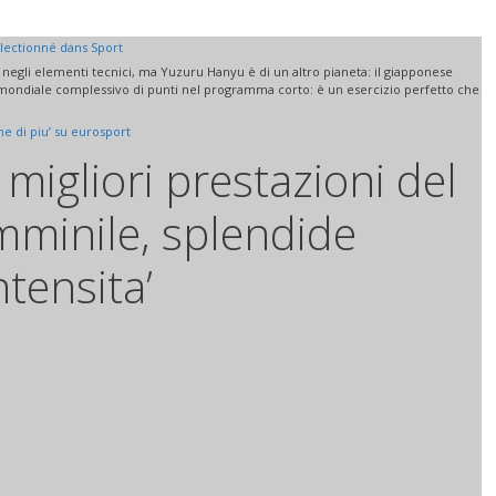
électionné dans
Sport
 negli elementi tecnici, ma Yuzuru Hanyu è di un altro pianeta: il giapponese
to mondiale complessivo di punti nel programma corto: è un esercizio perfetto che
e di piu’ su eurosport
migliori prestazioni del
minile, splendide
tensita’