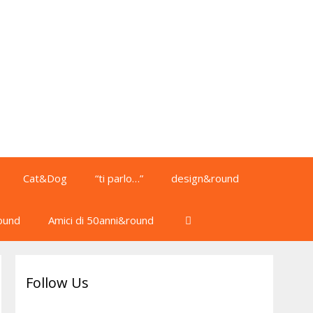
Cat&Dog
“ti parlo…”
design&round
ound
Amici di 50anni&round
Follow Us