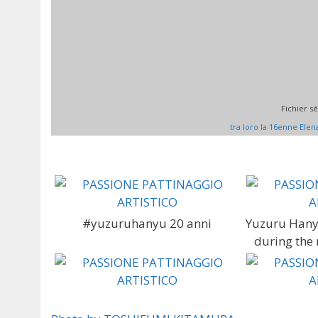
Fichier s
tra loro la 16enne Elen
#yuzuruhanyu 20 anni
Yuzuru Hany
during the 