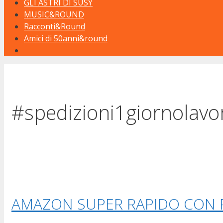
GLI ASTRI DI SUSY
MUSIC&ROUND
Racconti&Round
Amici di 50anni&round
#spedizioni1giornolavo
AMAZON SUPER RAPIDO CON 