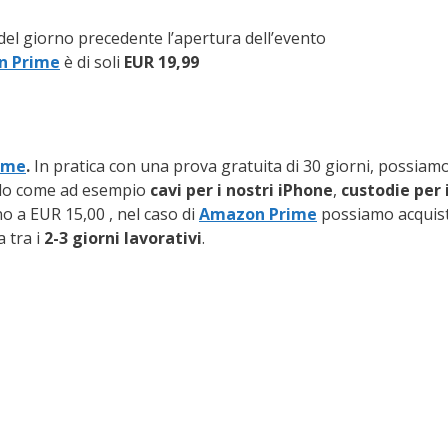
del giorno precedente l’apertura dell’evento
n Prime
è di soli
EUR 19,99
ime
.
In pratica con una prova gratuita di 30 giorni, possiam
colo come ad esempio
cavi per i nostri iPhone
,
custodie per i
o a EUR 15,00 , nel caso di
Amazon Prime
possiamo acquist
 tra i
2-3 giorni lavorativi
.