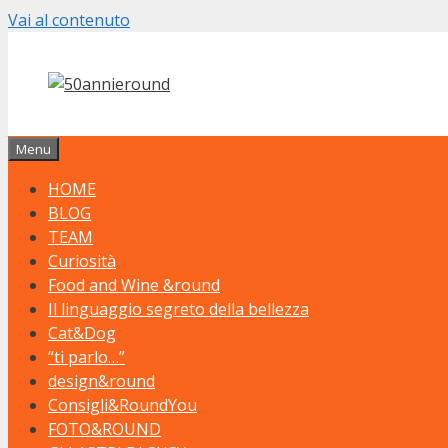
Vai al contenuto
Menu
HOME
BLOG
TEAM
Curiosità
Food and Wine &round
Il linguaggio segreto della bellezza
Cat&Dog
“ti parlo…”
design&round
Consigli&RoundYou
FOTO&ROUND