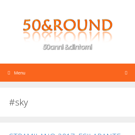
Vai
al
contenuto
Menu
#sky