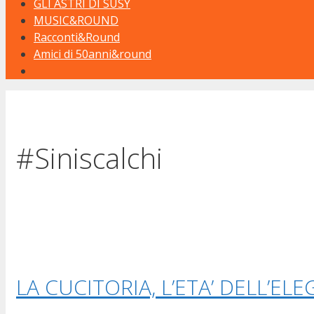
GLI ASTRI DI SUSY
MUSIC&ROUND
Racconti&Round
Amici di 50anni&round
#Siniscalchi
LA CUCITORIA, L’ETA’ DELL’EL