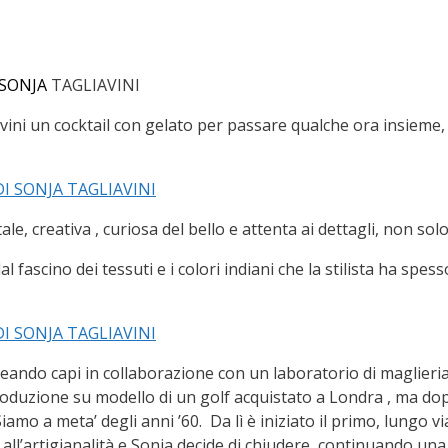
SONJA
TAGLIAVINI
gliavini un cocktail con gelato per passare qualche ora insiem
 creativa , curiosa del bello e attenta ai dettagli, non solo 
ascino dei tessuti e i colori indiani che la stilista ha spesso
eando capi in collaborazione con un laboratorio di maglieria. 
uzione su modello di un golf acquistato a Londra , ma dop
iamo a meta’ degli anni ’60. Da lì è iniziato il primo, lungo v
o all’artigianalità e Sonja decide di chiudere, continuando una