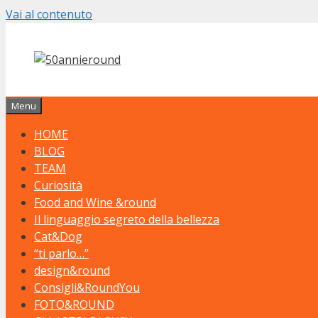
Vai al contenuto
Menu
HOME
BLOG
TEAM
Curiosità
Food and Wine &round
Il linguaggio segreto della bellezza
Cat&Dog
“ti parlo…”
design&round
Consigli&RoundYou
FOTO&ROUND