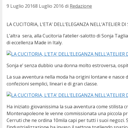
9 Luglio 2016
8 Luglio 2016
di
Redazione
LA CUCITORIA, L’ETA’ DELL’ELEGANZA NELL’ATELIER DI
L’altra sera, alla Cucitoria l’atelier-salotto di Sonja Ta
di eccellenza Made in Italy.
Sonja e’ senza dubbio una donna molto estroversa, ospitale,
La sua avventura nella moda ha origini lontane e nasce dal f
confezioni semplici, lineari e di gran classe.
Ha iniziato giovanissima la sua avventura come stilista cr
Montenapoleone le venne commissionata una piccola prod
Cerruti che ne ordina 10mila capi per tutti i suoi negozi. S
l’industrializzazione ha invaso il settore togliendo spazi