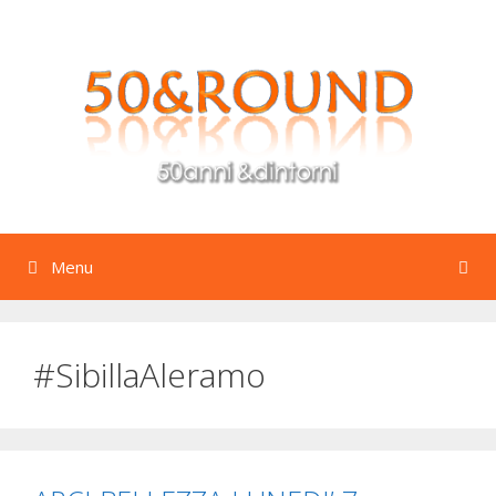
Vai
al
contenuto
Menu
#SibillaAleramo