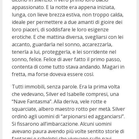
appassionato. E la notte era appena iniziata,
lunga, con lieve brezza estiva, non troppo calda,
ideale per permettere a due amanti di gioire dei
loro piaceri, di soddisfare le loro esigenze
erotiche. E che mattina diversa, svegliarsi con lei
accanto, guardarla nel sonno, accarezzarla,
tenerla a lui, proteggerla, e lei sorridente nel
sonno, felice. Felice di aver fatto il primo passo,
contenta di come tutto stava andando. Magari in
fretta, ma forse doveva essere così.
Tutti immobili, senza parole. Era la prima volta
che vedevano, Silver ed Isabelle compresi, una
“Nave Fantasma”. Alla deriva, vele rotte e
squarciate, albero maestro rotto per metà. Silver
ordinò agli uomini di “arpionarsi ed agganciarsi”.
Si fissarono all’imbarcazione. Alcuni uomini
avevano paura avendo più volte sentito storie di
fantasmi e scheletri che vivevano sulle navi