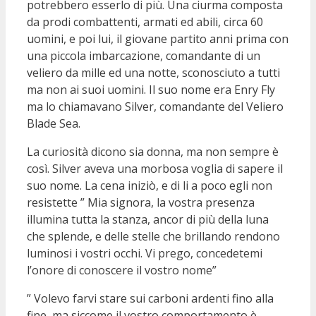
potrebbero esserlo di più. Una ciurma composta
da prodi combattenti, armati ed abili, circa 60
uomini, e poi lui, il giovane partito anni prima con
una piccola imbarcazione, comandante di un
veliero da mille ed una notte, sconosciuto a tutti
ma non ai suoi uomini. Il suo nome era Enry Fly
ma lo chiamavano Silver, comandante del Veliero
Blade Sea.
La curiosità dicono sia donna, ma non sempre è
così. Silver aveva una morbosa voglia di sapere il
suo nome. La cena iniziò, e di li a poco egli non
resistette ” Mia signora, la vostra presenza
illumina tutta la stanza, ancor di più della luna
che splende, e delle stelle che brillando rendono
luminosi i vostri occhi. Vi prego, concedetemi
l’onore di conoscere il vostro nome”
” Volevo farvi stare sui carboni ardenti fino alla
fine, ma siccome il vostro comportamento è