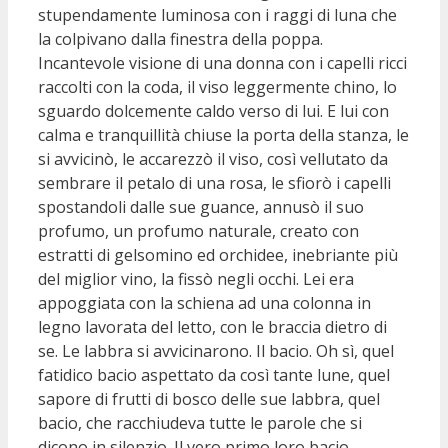
stupendamente luminosa con i raggi di luna che
la colpivano dalla finestra della poppa.
Incantevole visione di una donna con i capelli ricci
raccolti con la coda, il viso leggermente chino, lo
sguardo dolcemente caldo verso di lui. E lui con
calma e tranquillità chiuse la porta della stanza, le
si avvicinò, le accarezzò il viso, così vellutato da
sembrare il petalo di una rosa, le sfiorò i capelli
spostandoli dalle sue guance, annusò il suo
profumo, un profumo naturale, creato con
estratti di gelsomino ed orchidee, inebriante più
del miglior vino, la fissò negli occhi. Lei era
appoggiata con la schiena ad una colonna in
legno lavorata del letto, con le braccia dietro di
se. Le labbra si avvicinarono. Il bacio. Oh sì, quel
fatidico bacio aspettato da così tante lune, quel
sapore di frutti di bosco delle sue labbra, quel
bacio, che racchiudeva tutte le parole che si
dicono in silenzio. Il vero primo loro bacio