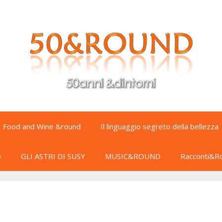
Food and Wine &round
Il linguaggio segreto della bellezza
D
GLI ASTRI DI SUSY
MUSIC&ROUND
Racconti&R