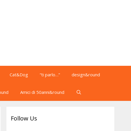
Cat&Dog
“ti parlo…”
design&round
ound
Amici di 50anni&round
Follow Us