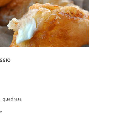
AGGIO
a, quadrata
te