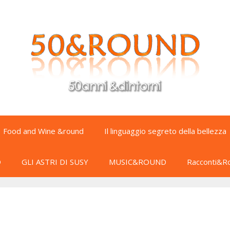
Food and Wine &round
Il linguaggio segreto della bellezza
D
GLI ASTRI DI SUSY
MUSIC&ROUND
Racconti&R