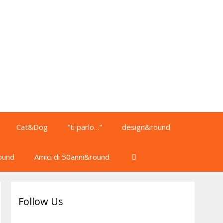
Cat&Dog
“ti parlo…”
design&round
ound
Amici di 50anni&round
Follow Us