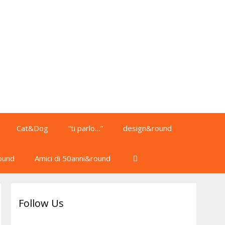
Cat&Dog
“ti parlo…”
design&round
ound
Amici di 50anni&round
Follow Us