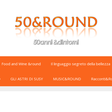
Food and Wine &round
Il linguaggio segreto della bellezza
D
GLI ASTRI DI SUSY
MUSIC&ROUND
Racconti&R