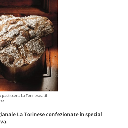
a pasticceria La Torinese….il
esa
gianale La Torinese confezionate in special
iva.